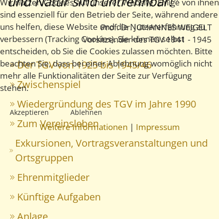
und Natur sind untrennbar!"
Wir nutzen Cookies auf unserer Website. Einige von ihnen
sind essenziell für den Betrieb der Seite, während andere
uns helfen, diese Website und die Nutzererfahrung zu
Prof. Dr. JOHANNES WEIGELT
verbessern (Tracking Cookies). Sie können selbst
Vorsitzender des TGV 1941 - 1945
entscheiden, ob Sie die Cookies zulassen möchten. Bitte
beachten Sie, dass bei einer Ablehnung womöglich nicht
Der TGV von 1925 bis 1945/46
mehr alle Funktionalitäten der Seite zur Verfügung
Zwischenspiel
stehen.
Wiedergründung des TGV im Jahre 1990
Akzeptieren
Ablehnen
Zum Vereinsleben
Weitere Informationen
|
Impressum
Exkursionen, Vortragsveranstaltungen und
Ortsgruppen
Ehrenmitglieder
Künftige Aufgaben
Anlage