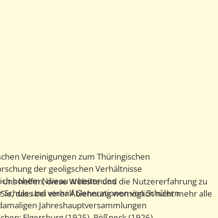
gischen Vereinigungen zum Thüringischen
orschung der geoligschen Verhältnisse
hlich hohem Niveau arbeitendes
e uns helfen, diese Website und die Nutzererfahrung zu
er Schule und verhalf Generationen von Schülern
 Sie, dass bei einer Ablehnung womöglich nicht mehr alle
er damaligen Jahreshauptversammlungen
chen: Elgersburg (1925), Pößneck (1926),