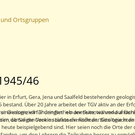
n und Ortsgruppen
 1945/46
vier in Erfurt, Gera, Jena und Saalfeld bestehenden geolo
bestand. Über 20 Jahre arbeitet der TGV aktiv an der Erf
zur Geologie von Thüringen" ein anerkanntes und auf fac
 sind essenziell für den Betrieb der Seite, während ander
 im damaligen Verein stärkte die Rolle der Geologie in d
iden, ob Sie die Cookies zulassen möchten. Bitte beachten
e heute beispielgebend sind. Hier seien noch die Orte d
tfanden, um den Lehrern die Teilnahme besser zu ermögli