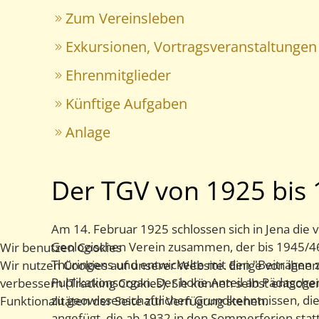
Zum Vereinsleben
Exkursionen, Vortragsveranstaltunge
Ehrenmitglieder
Künftige Aufgaben
Anlage
Der TGV von 1925 bis
Am 14. Februar 1925 schlossen sich in Jena die 
Geologischen Verein zusammen, der bis 1945/46 
Wir benutzen Cookies
Thüringens und entwickelte mit den "Beiträgen 
Wir nutzen Cookies auf unserer Website. Einige von ihnen
Publikationsorgan. Der hohe Anteil an Pädagogen
verbessern (Tracking Cookies). Sie können selbst entsche
zu geowissenschaftlichen Grundkenntnissen, di
Funktionalitäten der Seite zur Verfügung stehen.
angefügt, die ab 1932 in den Sommerferien stat