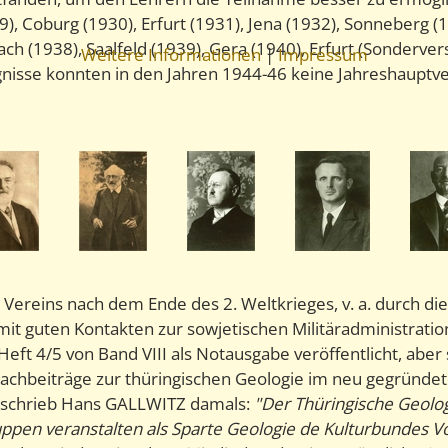
9), Coburg (1930), Erfurt (1931), Jena (1932), Sonneberg 
ach (1938), Saalfeld (1939), Gera (1940), Erfurt (Sonderv
Weitere Informationen
|
Impressum
reignisse konnten in den Jahren 1944-46 keine Jahreshau
ereins nach dem Ende des 2. Weltkrieges, v. a. durch die 
mit guten Kontakten zur sowjetischen Militäradministrati
t 4/5 von Band VIII als Notausgabe veröffentlicht, aber 
chbeiträge zur thüringischen Geologie im neu gegründete
nd schrieb Hans GALLWITZ damals:
"Der Thüringische Geolog
ruppen veranstalten als Sparte Geologie de Kulturbundes