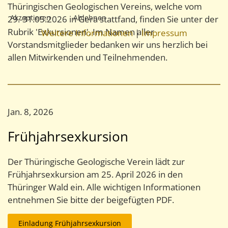
Thüringischen Geologischen Vereins, welche vom
Akzeptieren
Ablehnen
29.-31.05.2026 in Gera stattfand, finden Sie unter der
Rubrik 'Exkursionen'. Im Namen aller
Weitere Informationen
|
Impressum
Vorstandsmitglieder bedanken wir uns herzlich bei
allen Mitwirkenden und Teilnehmenden.
Jan. 8, 2026
Frühjahrsexkursion
Der Thüringische Geologische Verein lädt zur
Frühjahrsexkursion am 25. April 2026 in den
Thüringer Wald ein. Alle wichtigen Informationen
entnehmen Sie bitte der beigefügten PDF.
Einladung Frühjahrsexkursion