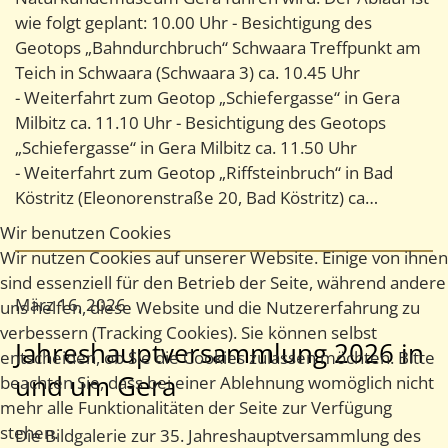
wie folgt geplant: 10.00 Uhr - Besichtigung des
Geotops „Bahndurchbruch“ Schwaara Treffpunkt am
Teich in Schwaara (Schwaara 3) ca. 10.45 Uhr
- Weiterfahrt zum Geotop „Schiefergasse“ in Gera
Milbitz ca. 11.10 Uhr - Besichtigung des Geotops
„Schiefergasse“ in Gera Milbitz ca. 11.50 Uhr
- Weiterfahrt zum Geotop „Riffsteinbruch“ in Bad
Köstritz (Eleonorenstraße 20, Bad Köstritz) ca…
Wir benutzen Cookies
Wir nutzen Cookies auf unserer Website. Einige von ihnen
sind essenziell für den Betrieb der Seite, während andere
März 16, 2026
uns helfen, diese Website und die Nutzererfahrung zu
verbessern (Tracking Cookies). Sie können selbst
Jahreshauptversammlung 2026 in
entscheiden, ob Sie die Cookies zulassen möchten. Bitte
und um Gera
beachten Sie, dass bei einer Ablehnung womöglich nicht
mehr alle Funktionalitäten der Seite zur Verfügung
stehen.
Die Bildgalerie zur 35. Jahreshauptversammlung des