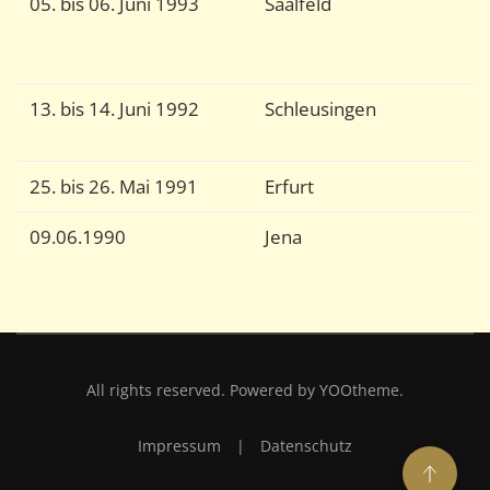
05. bis 06. Juni 1993
Saalfeld
U
O
S
13. bis 14. Juni 1992
Schleusingen
K
T
25. bis 26. Mai 1991
Erfurt
G
09.06.1990
Jena
G
a
All rights reserved. Powered by
YOOtheme
.
Impressum
|
Datenschutz