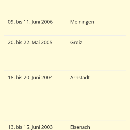
T
S
09. bis 11. Juni 2006
Meiningen
G
M
20. bis 22. Mai 2005
Greiz
G
T
S
G
18. bis 20. Juni 2004
Arnstadt
Z
s
B
b
B
U
13. bis 15. Juni 2003
Eisenach
G