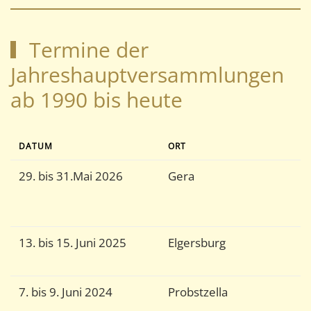
Termine der
Jahreshauptversammlungen
ab 1990 bis heute
DATUM
ORT
T
29. bis 31.Mai 2026
Gera
G
M
u
13. bis 15. Juni 2025
Elgersburg
G
W
7. bis 9. Juni 2024
Probstzella
V
F