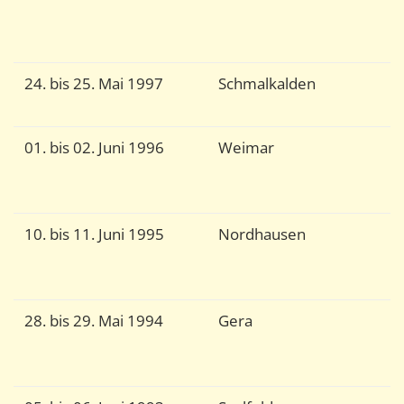
P
O
24. bis 25. Mai 1997
Schmalkalden
Fo
G
01. bis 02. Juni 1996
Weimar
V
M
m
10. bis 11. Juni 1995
Nordhausen
Fo
G
u
28. bis 29. Mai 1994
Gera
P
U
T