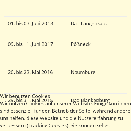
P
C
01. bis 03. Juni 2018
Bad Langensalza
G
H
09. bis 11. Juni 2017
Pößneck
V
G
P
20. bis 22. Mai 2016
Naumburg
Tr
Q
U
Wir benutzen Cookies
29. bis 31. Mai 2015
Bad Blankenburg
Z
Wir nutzen Cookies auf unserer Website. Einige von ihnen
N
sind essenziell für den Betrieb der Seite, während andere
K
uns helfen, diese Website und die Nutzererfahrung zu
i
verbessern (Tracking Cookies). Sie können selbst
u