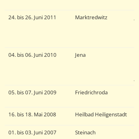
f
24. bis 26. Juni 2011
Marktredwitz
J
V
b
G
04. bis 06. Juni 2010
Jena
Fa
O
1
J
05. bis 07. Juni 2009
Friedrichroda
G
T
16. bis 18. Mai 2008
Heilbad Heiligenstadt
G
01. bis 03. Juni 2007
Steinach
G