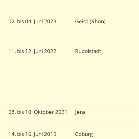
z
02. bis 04. Juni 2023
Geisa (Rhön)
V
s
G
11. bis 12. Juni 2022
Rudolstadt
G
i
V
G
Z
v
F
08. bis 10. Oktober 2021
Jena
G
d
14. bis 16. Juni 2019
Coburg
G