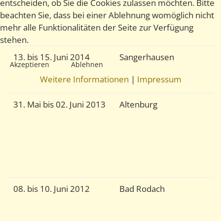
entscheiden, ob Sie die Cookies zulassen möchten. Bitte
J
beachten Sie, dass bei einer Ablehnung womöglich nicht
G
mehr alle Funktionalitäten der Seite zur Verfügung
1
stehen.
13. bis 15. Juni 2014
Sangerhausen
V
Akzeptieren
Ablehnen
Q
Weitere Informationen
|
Impressum
H
31. Mai bis 02. Juni 2013
Altenburg
N
a
a
i
T
S
08. bis 10. Juni 2012
Bad Rodach
D
V
s