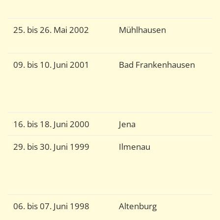
W
25. bis 26. Mai 2002
Mühlhausen
D
T
09. bis 10. Juni 2001
Bad Frankenhausen
D
U
G
Q
16. bis 18. Juni 2000
Jena
T
29. bis 30. Juni 1999
Ilmenau
A
i
2
W
06. bis 07. Juni 1998
Altenburg
R
u