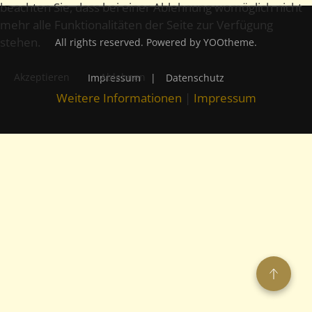
beachten Sie, dass bei einer Ablehnung womöglich nicht
mehr alle Funktionalitäten der Seite zur Verfügung
stehen.
All rights reserved. Powered by
YOOtheme
.
Akzeptieren
Ablehnen
Impressum
|
Datenschutz
Weitere Informationen
|
Impressum