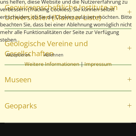
uns helfen, diese Website und die Nutzererfahrung zu
Geowissenschaftliche Institute an
verbessern (Tracking Cookies). Sie können selbst
Universitäten (Mainzer Liste)
entscheiden, ob Sie die Cookies zulassen möchten. Bitte
beachten Sie, dass bei einer Ablehnung womöglich nicht
mehr alle Funktionalitäten der Seite zur Verfügung
stehen.
Geologische Vereine und
Gesellschaften
Akzeptieren
Ablehnen
Weitere Informationen
|
Impressum
Museen
Geoparks